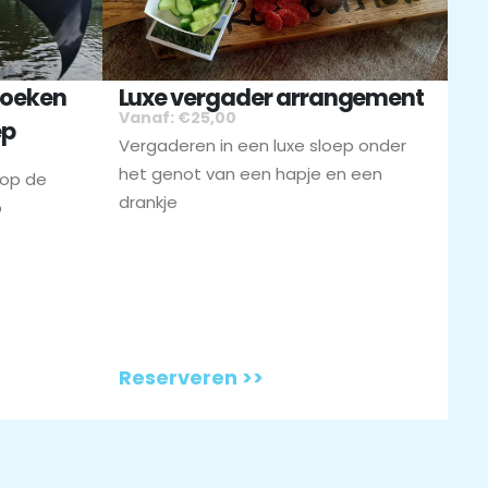
zoeken
Luxe vergader arrangement
Vanaf: €25,00
ep
Vergaderen in een luxe sloep onder
het genot van een hapje en een
 op de
drankje
p
Reserveren >>