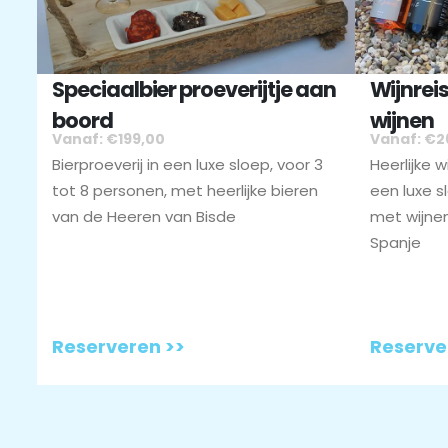
Speciaalbier proeverijtje aan
Wijnreis
boord
wijnen
Vanaf: €199,00
Vanaf: €2
Bierproeverij in een luxe sloep, voor 3
Heerlijke 
tot 8 personen, met heerlijke bieren
een luxe s
van de Heeren van Bisde
met wijnen
Spanje
Reserveren >>
Reserve