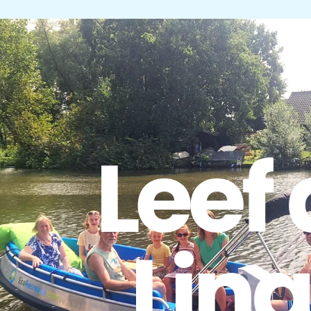
Leef
Lin