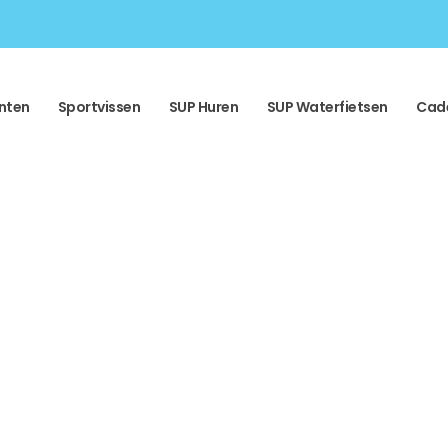
nten
Sportvissen
SUP Huren
SUP Waterfietsen
Cad
en op de Linge va