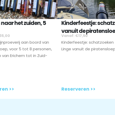
 naar het zuiden, 5
Kinderfeestje: schat
vanuit de piratenslo
65,00
Vanaf: €17,50
wijnproeverij aan boord van
Kinderfeestje: schatzoeken
loep, voor 5 tot 8 personen,
Linge vanuit de piratensloe
 van Erichem tot in Zuid-
ren >>
Reserveren >>