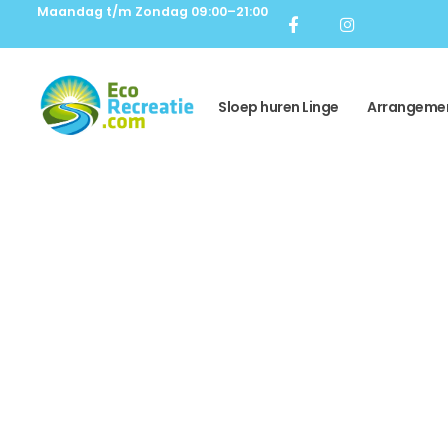
Maandag t/m Zondag 09:00–21:00
Sloep huren Linge
Arrangeme
Fluisterstil var