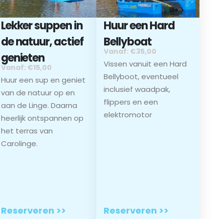
Lekker suppen in
Huur een Hard
de natuur, actief
Bellyboat
Vanaf: €35,00
genieten
Vissen vanuit een Hard
Vanaf: €15,00
Bellyboot, eventueel
Huur een sup en geniet
inclusief waadpak,
van de natuur op en
flippers en een
aan de Linge. Daarna
elektromotor
heerlijk ontspannen op
het terras van
Carolinge.
Reserveren >>
Reserveren >>