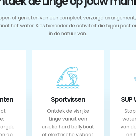
ntdek de Linge op jouw mani
 suppen of genieten van een compleet verzorgd arrangement; 
anaf het water. Kies hieronder de activiteit die bij jou pas
in de natuur van.
nten
Sportvissen
SUP 
tot
Ontdek de visrijke
Stap
e:
Linge vanuit een
water
zorgde
unieke hard bellyboat
van de
en op
of elektrische visboot.
en 