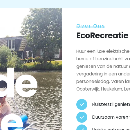
Over Ons
EcoRecreatie
Huur een luxe elektrisch
 de
herrie of benzinelucht v
genieten van de natuur e
vergadering in een ande
personeelsdag. Varen lan
Oosterwijk, Heukelum, L
ge
Fluisterstil genie
Duurzaam varen 
Unieke natuur- e