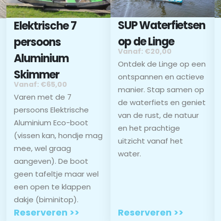
SUP Waterfietsen
Elektrische 7
op de Linge
persoons
Vanaf: €20,00
Aluminium
Ontdek de Linge op een
Skimmer
ontspannen en actieve
Vanaf: €65,00
manier. Stap samen op
Varen met de 7
de waterfiets en geniet
persoons Elektrische
van de rust, de natuur
Aluminium Eco-boot
en het prachtige
(vissen kan, hondje mag
uitzicht vanaf het
mee, wel graag
water.
aangeven). De boot
geen tafeltje maar wel
een open te klappen
dakje (biminitop).
Reserveren >>
Reserveren >>