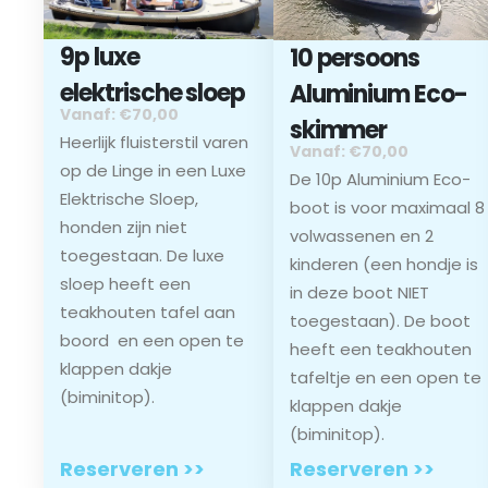
9p luxe
10 persoons
elektrische sloep
Aluminium Eco-
Vanaf: €70,00
skimmer
Heerlijk fluisterstil varen
Vanaf: €70,00
op de Linge in een Luxe
De 10p Aluminium Eco-
Elektrische Sloep,
boot is voor maximaal 8
honden zijn niet
volwassenen en 2
toegestaan. De luxe
kinderen (een hondje is
sloep heeft een
in deze boot NIET
teakhouten tafel aan
toegestaan). De boot
boord en een open te
heeft een teakhouten
klappen dakje
tafeltje en een open te
(biminitop).
klappen dakje
(biminitop).
Reserveren >>
Reserveren >>