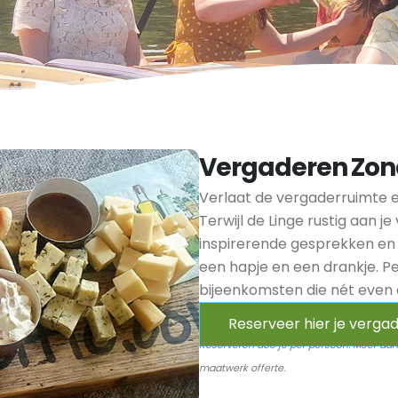
Vergaderen Zon
Verlaat de vergaderruimte e
Terwijl de Linge rustig aan je
inspirerende gesprekken en f
een hapje en een drankje. Pe
bijeenkomsten die nét even 
Reserveer hier je verg
Reserveren doe je per persoon. Meer dan
maatwerk offerte.