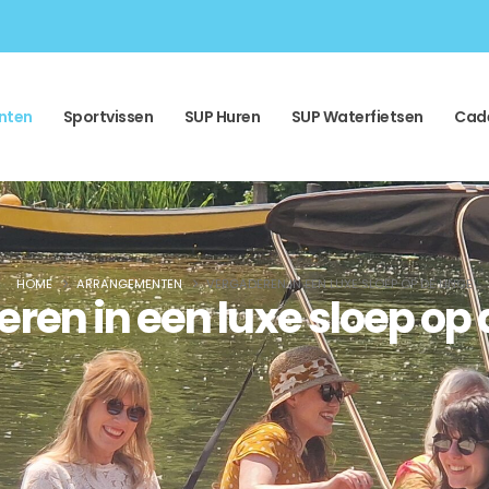
nten
Sportvissen
SUP Huren
SUP Waterfietsen
Cad
HOME
ARRANGEMENTEN
VERGADEREN IN EEN LUXE SLOEP OP DE LINGE
ren in een luxe sloep op 