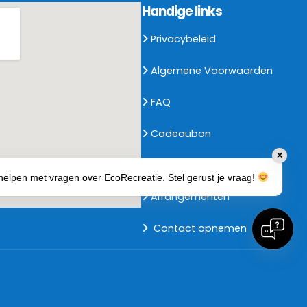
Handige links
Privacybeleid
Algemene Voorwaarden
FAQ
Cadeaubon
✕
Reserveren
e helpen met vragen over EcoRecreatie. Stel gerust je vraag!
Arrangementen
Contact opnemen