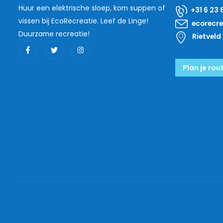
Huur een elektrische sloep, kom suppen of
+31 6 23 
vissen bij EcoRecreatie. Leef de Linge!
ecorecr
Duurzame recreatie!
Rietveld 
Plan je rou