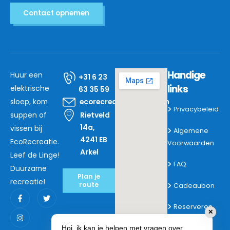
Contact opnemen
Handige
Huur een
+31 6 23
links
elektrische
63 35 59
sloep, kom
ecorecreatie@mail.com
Privacybeleid
Rietveld
suppen of
14a,
vissen bij
Algemene
4241 EB
EcoRecreatie.
Voorwaarden
Arkel
Leef de Linge!
FAQ
Duurzame
Plan je
recreatie!
route
Cadeaubon
Reserveren
✕
Hoi, ik kan je helpen met vragen over