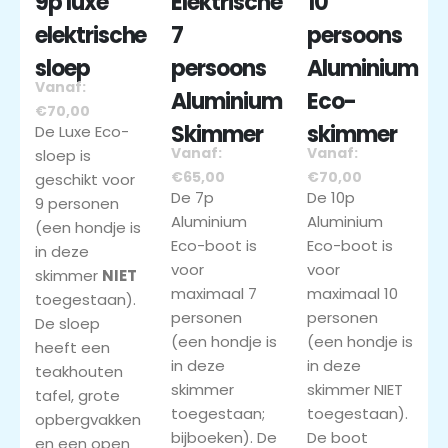
9p luxe
Elektrische
10
elektrische
7
persoons
sloep
persoons
Aluminium
Vanaf:
Aluminium
Eco-
€70,00
Skimmer
skimmer
De Luxe Eco-
Vanaf:
Vanaf:
sloep is
€65,00
€70,00
geschikt voor
De 7p
De 10p
9 personen
Aluminium
Aluminium
(een hondje is
Eco-boot is
Eco-boot is
in deze
voor
voor
skimmer
NIET
maximaal 7
maximaal 10
toegestaan).
personen
personen
De sloep
(een hondje is
(een hondje is
heeft een
in deze
in deze
teakhouten
skimmer
skimmer NIET
tafel, grote
toegestaan;
toegestaan).
opbergvakken
bijboeken). De
De boot
en een open