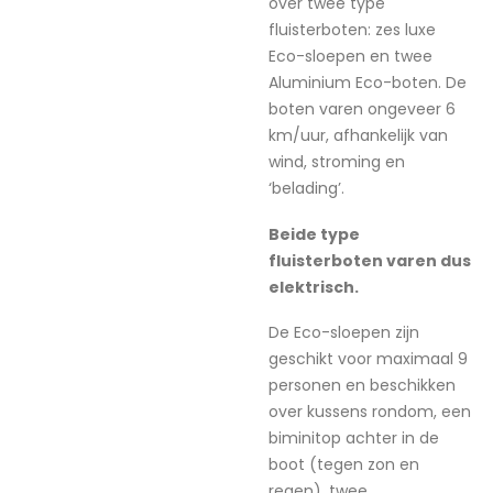
over twee type
fluisterboten: zes luxe
Eco-sloepen en twee
Aluminium Eco-boten. De
boten varen ongeveer 6
km/uur, afhankelijk van
wind, stroming en
‘belading’.
Beide type
fluisterboten varen dus
elektrisch.
De Eco-sloepen zijn
geschikt voor maximaal 9
personen en beschikken
over kussens rondom, een
biminitop achter in de
boot (tegen zon en
regen), twee