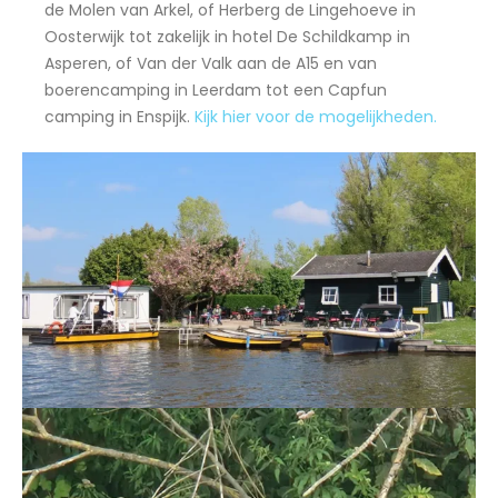
de Molen van Arkel, of Herberg de Lingehoeve in
Oosterwijk tot zakelijk in hotel De Schildkamp in
Asperen, of Van der Valk aan de A15 en van
boerencamping in Leerdam tot een Capfun
camping in Enspijk.
Kijk hier voor de mogelijkheden.