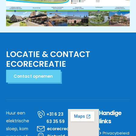
LOCATIE & CONTACT
ECORECREATIE
Contact opnemen
Handige
Huur een
+31 6 23
links
elektrische
63 35 59
sloep, kom
ecorecreatie@mail.com
Privacybeleid