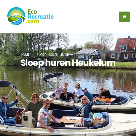
HOME
SLOEP HUREN LINGE
SLOEP HUREN HEUKELUM
Sloep huren Heukelum