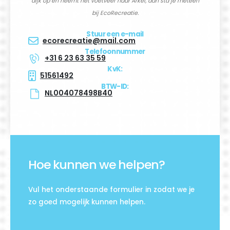
dijk op en neemt het voetveer naar Arkel, dan sta je meteen
bij EcoRecreatie.
Stuur een e-mail
ecorecreatie@mail.com
Telefoonnummer
+31 6 23 63 35 59
KvK:
51561492
BTW-ID:
NL004078498B40
Hoe kunnen we helpen?
Vul het onderstaande formulier in zodat we je
zo goed mogelijk kunnen helpen.