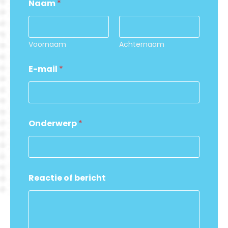
Naam
*
Voornaam
Achternaam
E-mail
*
Onderwerp
*
b
Reactie of bericht
e
r
i
c
h