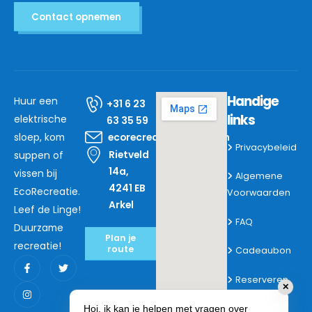
Contact opnemen
Handige
Huur een
+31 6 23
links
elektrische
63 35 59
sloep, kom
ecorecreatie@mail.com
Privacybeleid
Rietveld
suppen of
14a,
vissen bij
Algemene
4241 EB
EcoRecreatie.
Voorwaarden
Arkel
Leef de Linge!
FAQ
Duurzame
Plan je
recreatie!
route
Cadeaubon
Reserveren
✕
Hoi, ik kan je helpen met vragen over