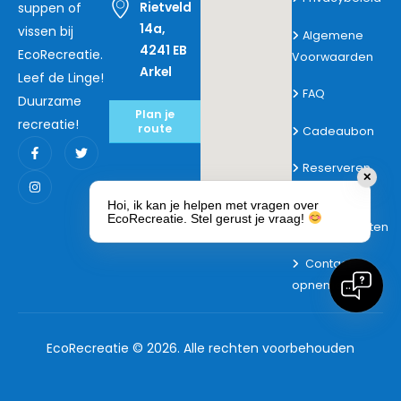
Rietveld
suppen of
14a,
vissen bij
Algemene
4241 EB
EcoRecreatie.
Voorwaarden
Arkel
Leef de Linge!
FAQ
Duurzame
Plan je
recreatie!
route
Cadeaubon
Reserveren
✕
Hoi, ik kan je helpen met vragen over
EcoRecreatie. Stel gerust je vraag!
Arrangementen
Contact
opnemen
EcoRecreatie © 2026. Alle rechten voorbehouden