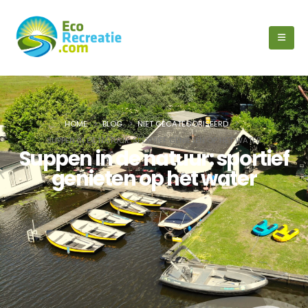
HOME
BLOG
NIET GECATEGORISEERD
SUPPEN IN DE NATUUR: SPORTIEF GENIETEN OP HET WATER
Suppen in de natuur: sportief
genieten op het water