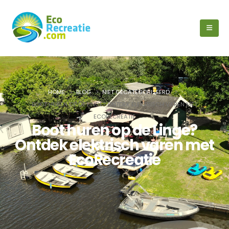
HOME
BLOG
NIET GECATEGORISEERD
BOOT HUREN OP DE LINGE? ONTDEK ELEKTRISCH VAREN MET
ECORECREATIE
Boot huren op de Linge?
Ontdek elektrisch varen met
EcoRecreatie