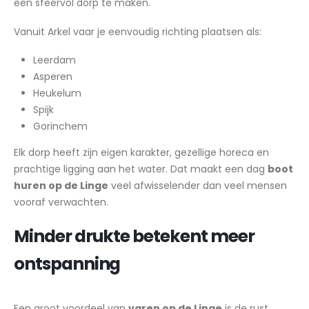
een sfeervol dorp te maken.
Vanuit Arkel vaar je eenvoudig richting plaatsen als:
Leerdam
Asperen
Heukelum
Spijk
Gorinchem
Elk dorp heeft zijn eigen karakter, gezellige horeca en
prachtige ligging aan het water. Dat maakt een dag
boot
huren op de Linge
veel afwisselender dan veel mensen
vooraf verwachten.
Minder drukte betekent meer
ontspanning
Een groot voordeel van
varen op de Linge
is de rust.