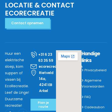
LOCATIE & CONTACT
ECORECREATIE
Contact opnemen
Handige
Huur een
+31 6 23
links
elektrische
63 35 59
sloep, kom
ecorecreatie@mail.com
Privacybeleid
Rietveld
suppen of
14a,
vissen bij
Algemene
4241 EB
EcoRecreatie.
Voorwaarden
Arkel
Leef de Linge!
FAQ
Duurzame
Plan je
recreatie!
route
Cadeaubon