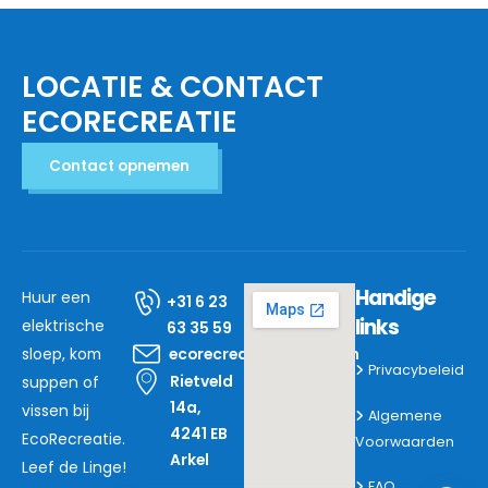
LOCATIE & CONTACT
ECORECREATIE
Contact opnemen
Handige
Huur een
+31 6 23
links
elektrische
63 35 59
sloep, kom
ecorecreatie@mail.com
Privacybeleid
Rietveld
suppen of
14a,
vissen bij
Algemene
4241 EB
EcoRecreatie.
Voorwaarden
Arkel
Leef de Linge!
FAQ